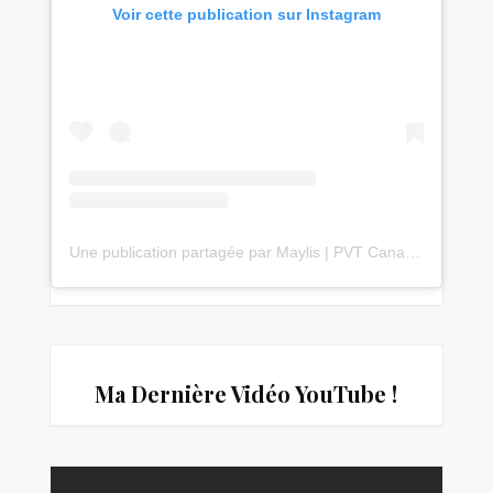
Voir cette publication sur Instagram
Une publication partagée par Maylis | PVT Canada 🇨🇦 & Voyages 🌎✈️ (@travelwithmaylis)
Ma Dernière Vidéo You
Tube !