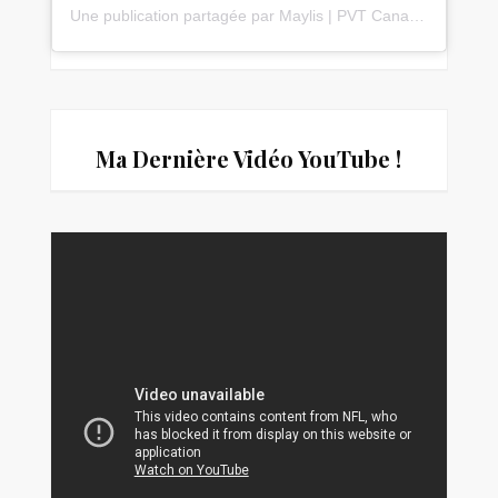
Une publication partagée par Maylis | PVT Canada 🇨🇦 & Voyages 🌎✈️ (@travelwithmaylis)
Ma Dernière Vidéo You
Tube !