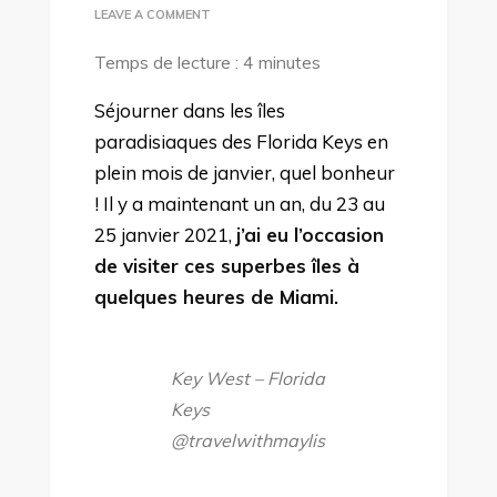
ON
LEAVE A COMMENT
UN
Temps de lecture :
4
minutes
SÉJOUR
DE
Séjourner dans les îles
RÊVE
paradisiaques des Florida Keys en
DANS
plein mois de janvier, quel bonheur
LES
! Il y a maintenant un an, du 23 au
FLORIDA
25 janvier 2021,
j’ai eu l’occasion
KEYS
de visiter ces superbes îles à
!
quelques heures de Miami.
Key West – Florida
Keys
@travelwithmaylis