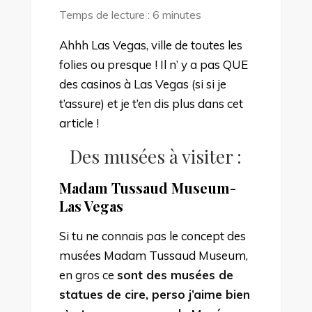
LES
Temps de lecture :
6
minutes
ACTIVITÉS
À
Ahhh Las Vegas, ville de toutes les
FAIRE
folies ou presque ! Il n’ y a pas QUE
À
des casinos à Las Vegas (si si je
LAS
t’assure) et je t’en dis plus dans cet
VEGAS
article !
!
Des musées à visiter :
Madam Tussaud Museum-
Las Vegas
Si tu ne connais pas le concept des
musées Madam Tussaud Museum,
en gros ce
sont des musées de
statues de cire, perso j’aime bien