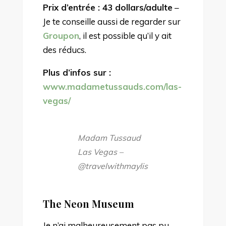
Prix d’entrée : 43 dollars
/adulte
–
Je te conseille aussi de regarder sur
Groupon
, il est possible qu’il y ait
des réducs.
Plus d’infos sur :
www.madametussauds.com/las-
vegas/
Madam Tussaud
Las Vegas –
@travelwithmaylis
The Neon Museum
Je n’ai malheureusement pas pu