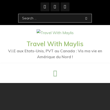
Skip
to
content
Search
for:
Travel With Maylis
V.I.E aux Etats-Unis, PVT au Canada : Vis ma vie en
Amérique du Nord !