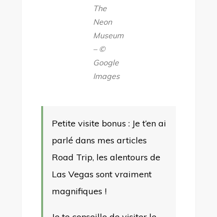
The
Neon
Museum
–
©
Google
Images
Petite visite bonus : Je
t
‘en ai
parlé dans mes articles
Road Trip, les alentours de
Las Vegas sont vraiment
magnifiques !
Je te conseille de visiter le