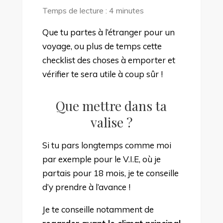
VALISES,
Temps de lecture :
4
minutes
ASSURANCE
VOYAGE,
Que tu partes à l’étranger pour un
PAPIERS
voyage, ou plus de temps cette
:
checklist des choses à emporter et
LA
vérifier te sera utile à coup sûr !
CHECKLIST
AVANT
Que mettre dans ta
LE
valise ?
DÉPART
À
Si tu pars longtemps comme moi
L’ÉTRANGER
par exemple pour le V.I.E, où je
!
partais pour 18 mois, je te conseille
d’y prendre à l’avance !
Je te conseille notamment de