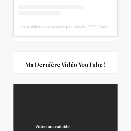
Une publication partagée par Maylis | PVT Canada 🇨🇦 & Voyages 🌎✈️ (@travelwithmaylis)
Ma Dernière Vidéo You
Tube !