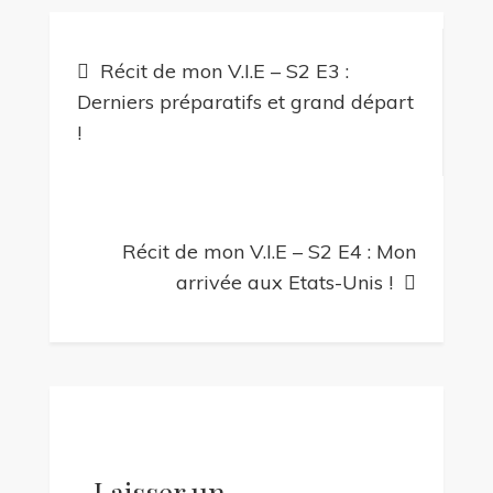
Navigation
Récit de mon V.I.E – S2 E3 :
de
Derniers préparatifs et grand départ
!
l’article
Récit de mon V.I.E – S2 E4 : Mon
arrivée aux Etats-Unis !
Laisser un