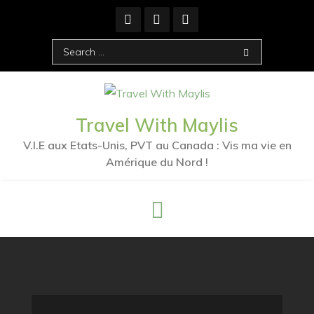
Skip
to
content
Search
for:
Travel With Maylis
V.I.E aux Etats-Unis, PVT au Canada : Vis ma vie en
Amérique du Nord !