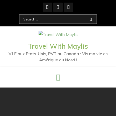
Skip
to
content
Search
for:
Travel With Maylis
V.I.E aux Etats-Unis, PVT au Canada : Vis ma vie en
Amérique du Nord !