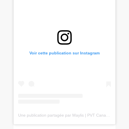
Voir cette publication sur Instagram
Une publication partagée par Maylis | PVT Canada 🇨🇦 & Voyages 🌎✈️ (@travelwithmaylis)