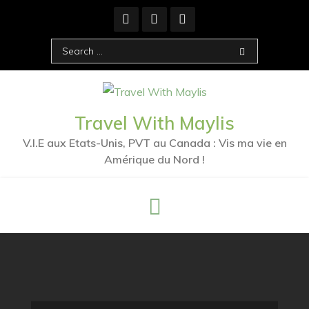
Skip
to
content
Search
for:
Travel With Maylis
V.I.E aux Etats-Unis, PVT au Canada : Vis ma vie en
Amérique du Nord !