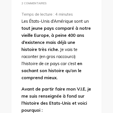
SUR
2 COMMENTAIRES
L’HISTOIRE
Temps de lecture :
4
minutes
(TRÈS,
Les États-Unis d’Amérique sont un
TRÈS)
tout jeune pays comparé à notre
RACCOURCIE
vieille Europe, à peine 400 ans
DES
d’existence mais déjà une
ETATS-
histoire très riche.
Je vais te
UNIS
raconter (en gros raccourci)
!
l’histoire de ce pays car c’est
en
sachant son histoire qu’on le
comprend mieux.
Avant de partir faire mon V.I.E, je
me suis renseignée à fond sur
l’histoire des Etats-Unis et voici
pourquoi :