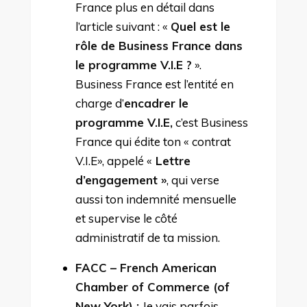
France plus en détail dans
l’article suivant : «
Quel est le
rôle de Business France dans
le programme V.I.E ?
».
Business France est l’entité en
charge d’
encadrer le
programme V.I.E,
c’est Business
France qui édite ton « contrat
V.I.E», appelé «
Lettre
d’engagement »
, qui verse
aussi ton indemnité mensuelle
et supervise le côté
administratif de ta mission.
FACC – French American
Chamber of Commerce (of
New York) :
Je vais parfois