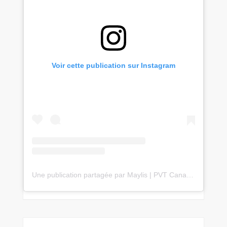
Voir cette publication sur Instagram
Une publication partagée par Maylis | PVT Canada 🇨🇦 & Voyages 🌎✈️ (@travelwithmaylis)