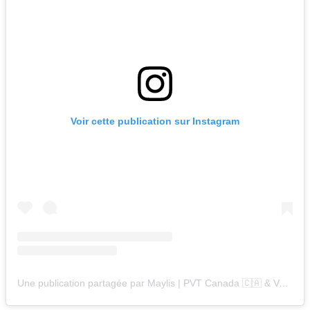
Voir cette publication sur Instagram
Une publication partagée par Maylis | PVT Canada 🇨🇦 & Voyages 🌎✈️ (@travelwithmaylis)