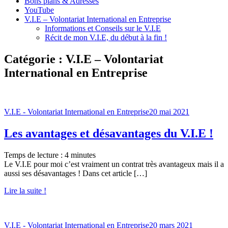
Bons plans & Adresses
YouTube
V.I.E – Volontariat International en Entreprise
Informations et Conseils sur le V.I.E
Récit de mon V.I.E, du début à la fin !
Catégorie :
V.I.E – Volontariat
International en Entreprise
V.I.E - Volontariat International en Entreprise
20 mai 2021
Les avantages et désavantages du V.I.E !
Temps de lecture :
4
minutes
Le V.I.E pour moi c’est vraiment un contrat très avantageux mais il a
aussi ses désavantages ! Dans cet article […]
Lire la suite !
V.I.E - Volontariat International en Entreprise
20 mars 2021